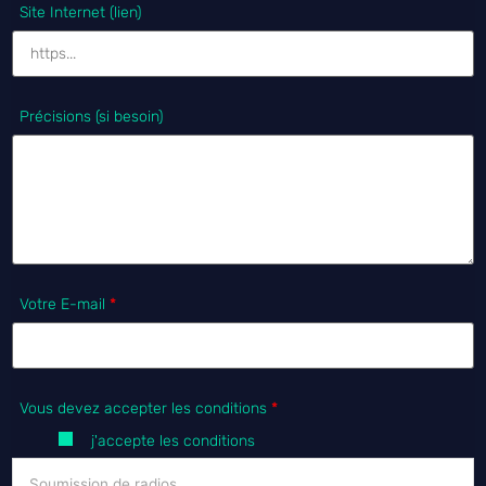
Site Internet (lien)
Précisions (si besoin)
Votre E-mail
*
Vous devez accepter les conditions
*
j'accepte les conditions
Soumission de radios