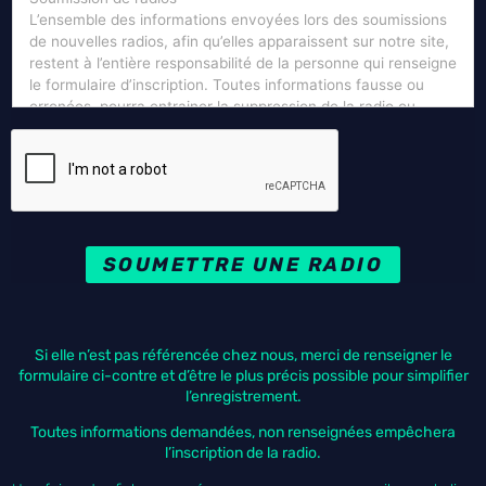
L’ensemble des informations envoyées lors des soumissions
de nouvelles radios, afin qu’elles apparaissent sur notre site,
restent à l’entière responsabilité de la personne qui renseigne
le formulaire d’inscription. Toutes informations fausse ou
erronées, pourra entrainer la suppression de la radio ou
webradio sur le site.
SOUMETTRE UNE RADIO
Si elle n’est pas référencée chez nous, merci de renseigner le
formulaire ci-contre et d’être le plus précis possible pour simplifier
l’enregistrement.
Toutes informations demandées, non renseignées empêchera
l’inscription de la radio.