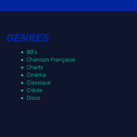
GENRES
80's
Chanson Française
Charts
Cinéma
Classique
Créole
Disco
Electro
FM
Funk
Généraliste
Hip Hop