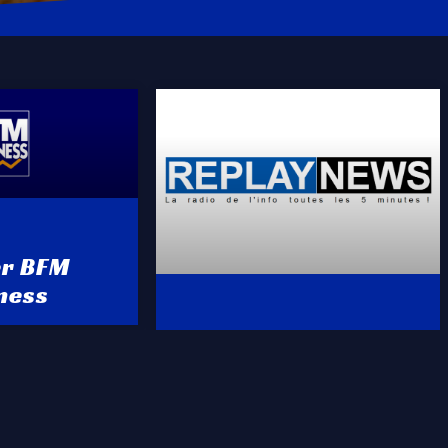
er BFM
ness
Ecouter Replay
News Radio