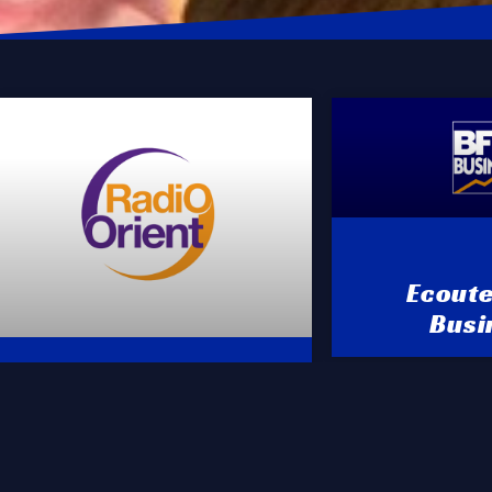
Ecout
Busi
Ecouter Radio
Orient